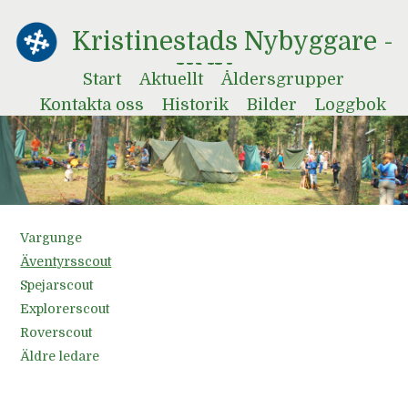
Kristinestads Nybyggare -
KNY
Start
Aktuellt
Åldersgrupper
Kontakta oss
Historik
Bilder
Loggbok
Vargunge
Äventyrsscout
Spejarscout
Explorerscout
Roverscout
Äldre ledare