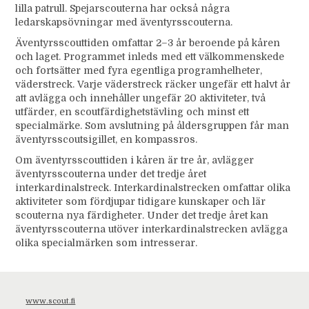
lilla patrull. Spejarscouterna har också några
ledarskapsövningar med äventyrsscouterna.
Äventyrsscouttiden omfattar 2–3 år beroende på kåren
och laget. Programmet inleds med ett välkommenskede
och fortsätter med fyra egentliga programhelheter,
väderstreck. Varje väderstreck räcker ungefär ett halvt år
att avlägga och innehåller ungefär 20 aktiviteter, två
utfärder, en scoutfärdighetstävling och minst ett
specialmärke. Som avslutning på åldersgruppen får man
äventyrsscoutsigillet, en kompassros.
Om äventyrsscouttiden i kåren är tre år, avlägger
äventyrsscouterna under det tredje året
interkardinalstreck. Interkardinalstrecken omfattar olika
aktiviteter som fördjupar tidigare kunskaper och lär
scouterna nya färdigheter. Under det tredje året kan
äventyrsscouterna utöver interkardinalstrecken avlägga
olika specialmärken som intresserar.
www.scout.fi